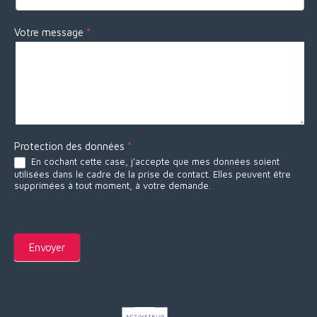
t
a
Votre message
*
c
t
?
Protection des données
*
En cochant cette case, j'accepte que mes données soient
utilisées dans le cadre de la prise de contact. Elles peuvent être
supprimées à tout moment, à votre demande.
Envoyer