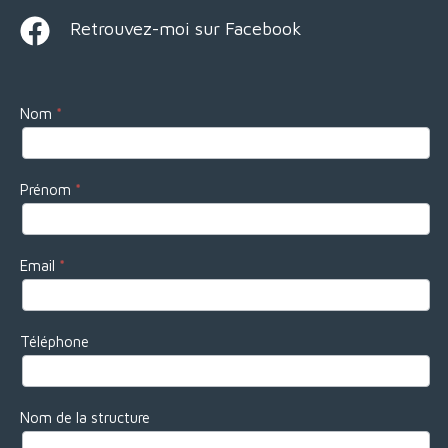
Retrouvez-moi sur Facebook
O
Nom
*
n
p
Prénom
*
r
e
Email
*
n
d
Téléphone
c
o
n
Nom de la structure